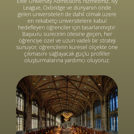
Elite University Admissions hizmetimiz, Ivy
League, Oxbridge ve dünyanın önde
gelen üniversiteleri de dahil olmak üzere
en rekabetçi üniversitelere kabul
hedefleyen öğrenciler için tasarlanmıştır.
Başvuru sürecinin ötesine geçen, her
öğrenciye özel ve uzun vadeli bir strateji
sunuyor; öğrencilerin küresel ölçekte öne
çıkmasını sağlayacak güçlü profiller
oluşturmalarına yardımcı oluyoruz.