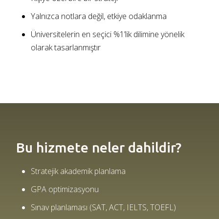
Yalnızca notlara değil, etkiye odaklanma
Üniversitelerin en seçici %1’lik dilimine yönelik
olarak tasarlanmıştır
Bu hizmete neler dahildir?
Stratejik akademik planlama
GPA optimizasyonu
Sınav planlaması (SAT, ACT, IELTS, TOEFL)